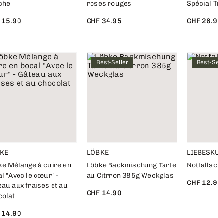
îche
roses rouges
Spécial T
 15.90
CHF 34.95
CHF 26.9
Best-Seller
Best-Se
KE
LÖBKE
LIEBESK
ke Mélange à cuire en
Löbke Backmischung Tarte
Notfalls
l "Avec le cœur" -
au Citrron 385g Weckglas
CHF 12.9
au aux fraises et au
CHF 14.90
colat
 14.90