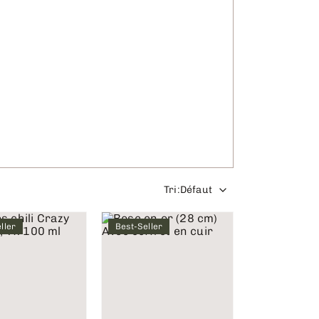
Tri
:
Défaut
ller
Best-Seller