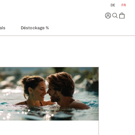
DE
FR
als
Déstockage %