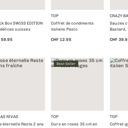
TOP
CRAZY B
ck Box SWISS EDITION
Coffret de condiments
Sauces ch
 délices suisses
italiens Pesto
Bastard, 
 59.95
CHF 12.95
CHF 39.9
Best-Seller
AS RIVAS
TOP
TOP
 éternelle Reste 2 ans
Ours en roses 35 cm en
Coffret-g