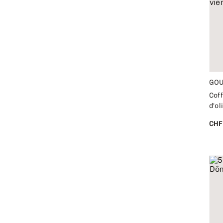
GO
Coff
d'ol
CHF