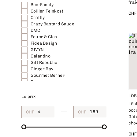
fra
Bee-Family
Collier Feinkost
CHF
Craftly
Crazy Bastard Sauce
DMC
Feuer & Glas
Fidea Design
GIVYN
Galantino
Gift Republic
Ginger Ray
Gourmet Berner
Gourmeteca
Imex Delikatessen
La Belle Rose
LÖB
Le prix
Lindt & Sprüngli
Löb
Läckerli Huus
boca
CHF
CHF
Löbke
Gâte
MikaMax
cho
NoGallery
Pineut
CHF