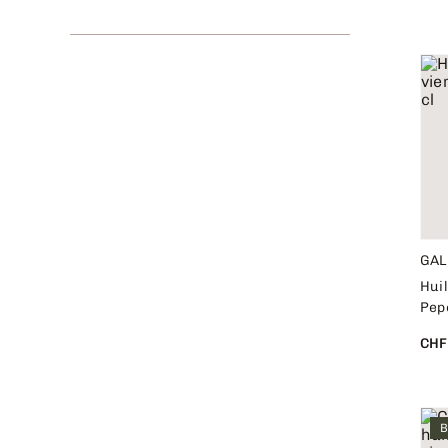
Plaza
Power Force
Quai Sud
Rivsalt
Rosas Rivas
Saltrocks
Satisfyer
TOP
Toblerone
Wunderle
Zilverstad
liebeskummerpillen
GAL
Huil
Pep
CHF
B