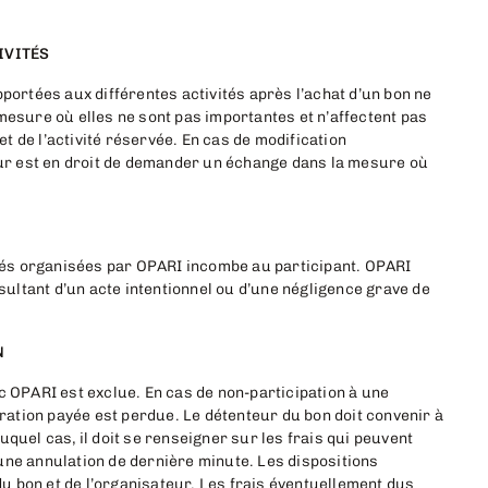
IVITÉS
pportées aux différentes activités après l’achat d’un bon ne
mesure où elles ne sont pas importantes et n’affectent pas
fet de l’activité réservée. En cas de modification
teur est en droit de demander un échange dans la mesure où
vités organisées par OPARI incombe au participant. OPARI
ltant d’un acte intentionnel ou d’une négligence grave de
N
c OPARI est exclue. En cas de non-participation à une
ération payée est perdue. Le détenteur du bon doit convenir à
quel cas, il doit se renseigner sur les frais qui peuvent
une annulation de dernière minute. Les dispositions
 bon et de l’organisateur. Les frais éventuellement dus