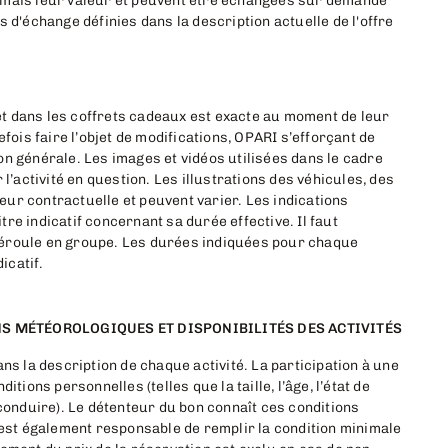
amais leur valeur et peuvent être échangées sur demande
 d'échange définies dans la description actuelle de l'offre
t et dans les coffrets cadeaux est exacte au moment de leur
efois faire l’objet de modifications, OPARI s’efforçant de
on générale. Les images et vidéos utilisées dans le cadre
 l’activité en question. Les illustrations des véhicules, des
aleur contractuelle et peuvent varier. Les indications
itre indicatif concernant sa durée effective. Il faut
e déroule en groupe. Les durées indiquées pour chaque
icatif.
NS MÉTÉOROLOGIQUES ET DISPONIBILITÉS DES ACTIVITÉS
ns la description de chaque activité. La participation à une
tions personnelles (telles que la taille, l’âge, l’état de
 conduire). Le détenteur du bon connaît ces conditions
 est également responsable de remplir la condition minimale