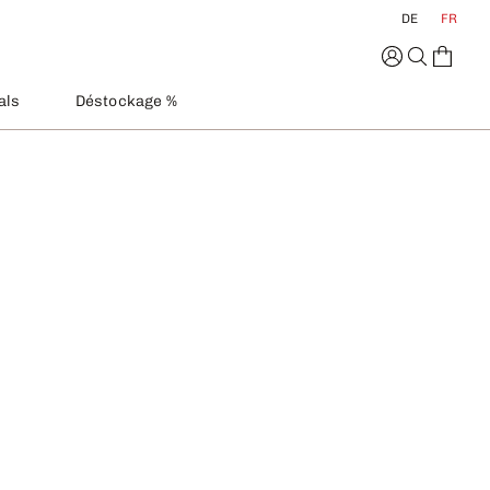
DE
FR
als
Déstockage %