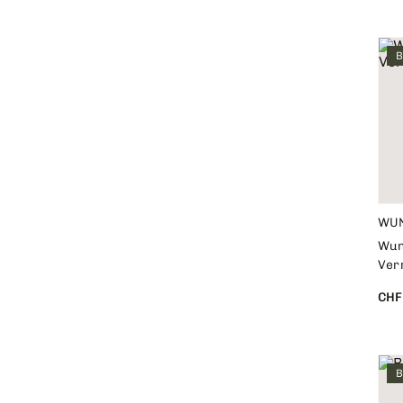
B
WU
Wun
Ver
CHF
B