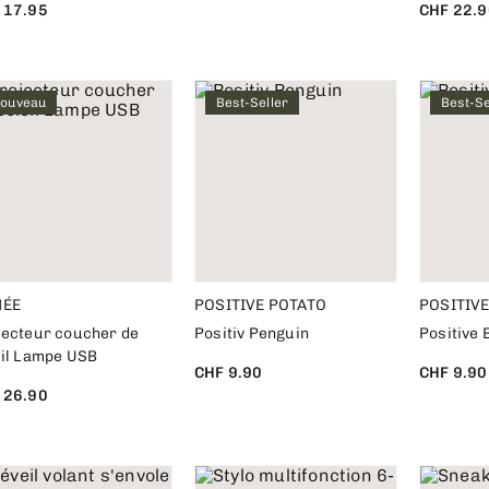
 17.95
CHF 22.9
ouveau
Best-Seller
Best-Se
MÉE
POSITIVE POTATO
POSITIV
jecteur coucher de
Positiv Penguin
Positive 
eil Lampe USB
CHF 9.90
CHF 9.90
 26.90