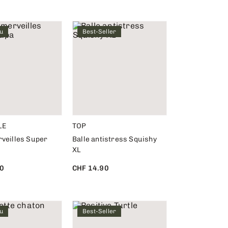
u
Best-Seller
LE
TOP
rveilles Super
Balle antistress Squishy
XL
0
CHF 14.90
u
Best-Seller