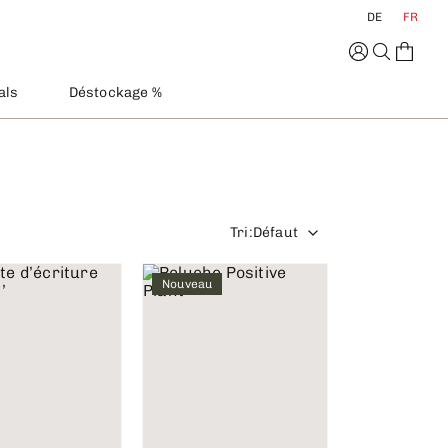
DE
FR
als
Déstockage %
Tri
:
Défaut
Nouveau