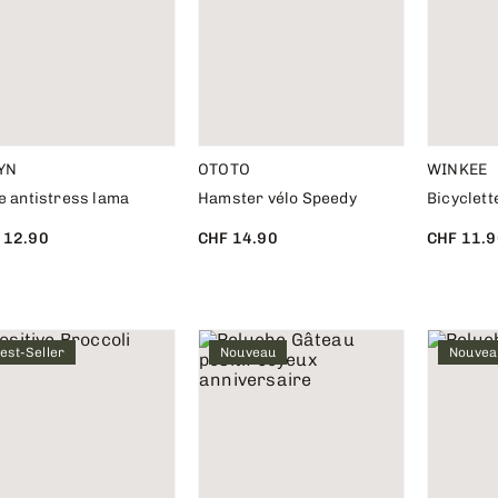
YN
OTOTO
WINKEE
e antistress lama
Hamster vélo Speedy
Bicyclett
 12.90
CHF 14.90
CHF 11.9
est-Seller
Nouveau
Nouvea