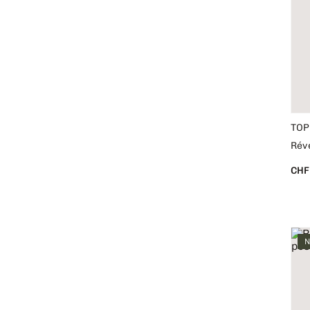
Winkee
Wunderle
liebeskummerpillen
liix
TOP
Réve
CHF
N