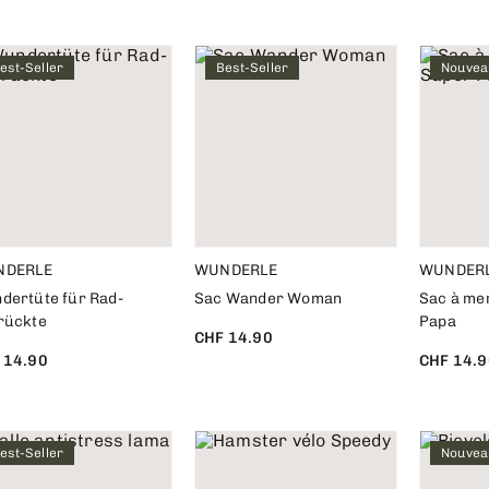
est-Seller
Best-Seller
Nouvea
NDERLE
WUNDERLE
WUNDER
dertüte für Rad-
Sac Wander Woman
Sac à me
rückte
Papa
CHF 14.90
 14.90
CHF 14.9
est-Seller
Nouvea