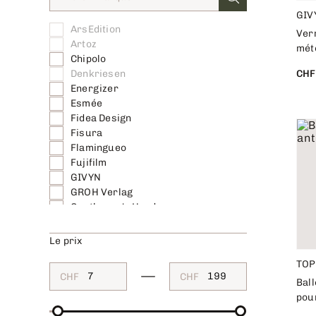
GIV
ArsEdition
Verr
Artoz
mét
Chipolo
Denkriesen
CHF
Energizer
Esmée
Fidea Design
Fisura
Flamingueo
Fujifilm
GIVYN
GROH Verlag
Gentlemen's Hardware
Gift Company
Gift Republic
Le prix
Ginger Ray
TOP
Helvetiq
CHF
CHF
Huch!
Bal
I am Creative
pour
Kikkerland Europe BV