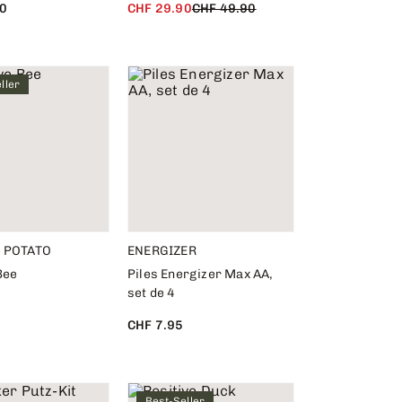
0
CHF 29.90
CHF 49.90
ller
E POTATO
ENERGIZER
Bee
Piles Energizer Max AA,
set de 4
CHF 7.95
Best-Seller