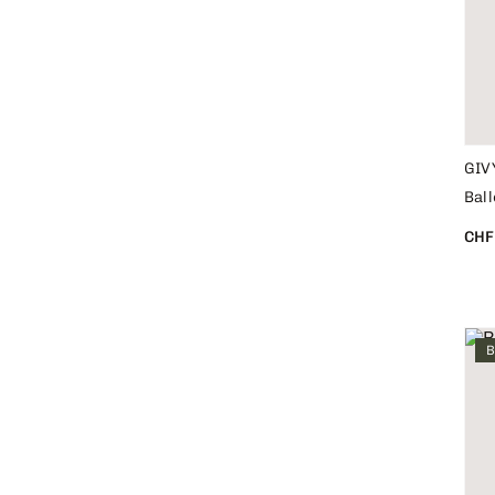
GIV
Ball
CHF
B