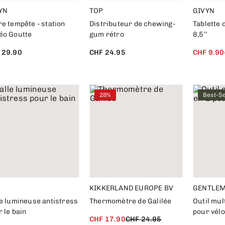
YN
TOP
GIVYN
e tempête - station
Distributeur de chewing-
Tablette 
éo Goutte
gum rétro
8,5’’
 29.90
CHF 24.95
CHF 9.90
28%
Best-Se
KIKKERLAND EUROPE BV
GENTLEM
le lumineuse antistress
Thermomètre de Galilée
Outil mul
 le bain
pour vélo
CHF 17.90
CHF 24.95