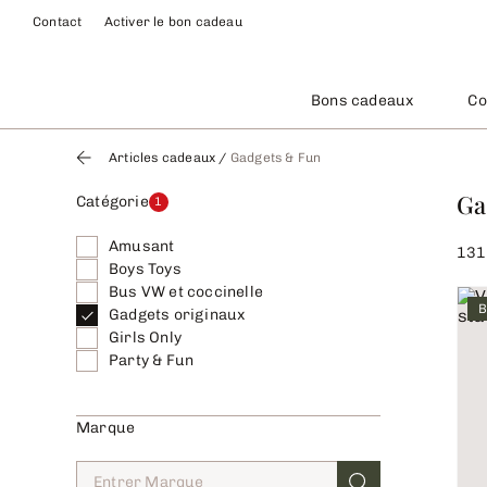
Contact
Activer le bon cadeau
Bons cadeaux
Co
Articles cadeaux
/
Gadgets & Fun
Ga
Catégorie
1
Amusant
131
Boys Toys
Bus VW et coccinelle
B
Gadgets originaux
Girls Only
Party & Fun
Marque