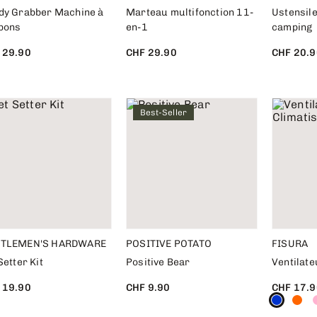
dy Grabber Machine à
Marteau multifonction 11-
Ustensile
bons
en-1
camping
 29.90
CHF 29.90
CHF 20.9
Best-Seller
TLEMEN'S HARDWARE
POSITIVE POTATO
FISURA
Setter Kit
Positive Bear
Ventilate
 19.90
CHF 9.90
CHF 17.9