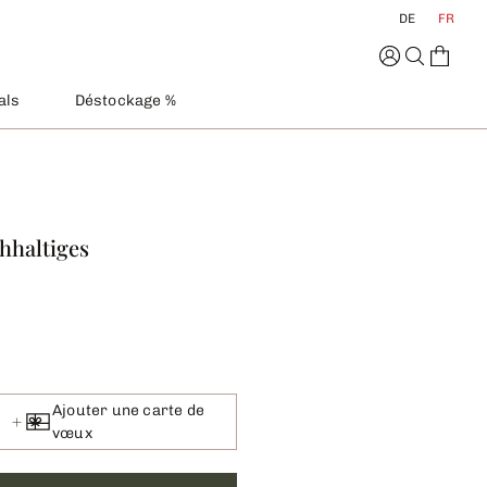
DE
FR
als
Déstockage %
chhaltiges
Ajouter une carte de
vœux