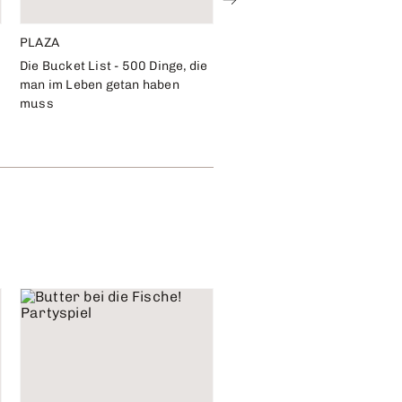
PLAZA
GIVYN
Die Bucket List - 500 Dinge, die
Gipfelbuch - Mein Tagebuch
man im Leben getan haben
zum Wandern, für Gebirge 
muss
Berge
CHF 19.90