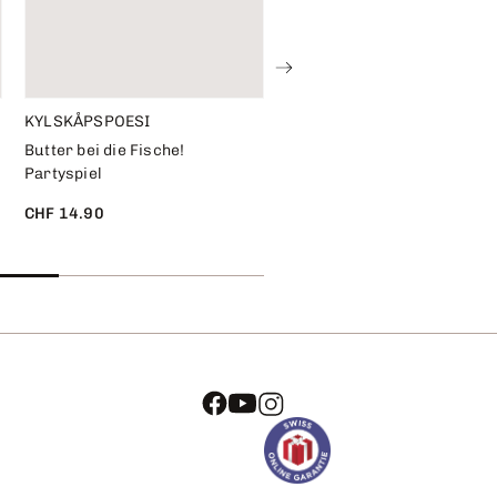
KYLSKÅPSPOESI
KYLSKÅPSPOESI
Butter bei die Fische!
Alter Schwede! Woher
Partyspiel
wusstest du das?!
CHF 14.90
CHF 16.90