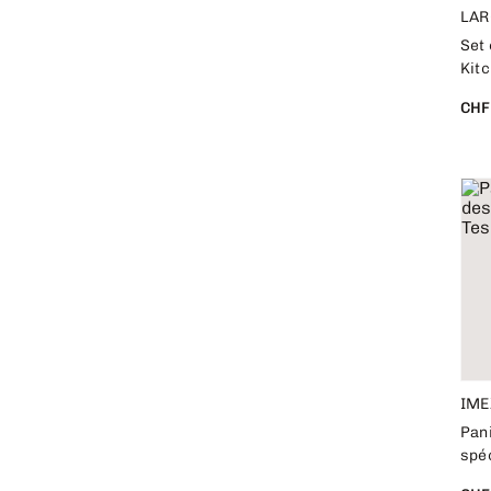
LA
Set
Kit
CHF
IME
Pan
spéc