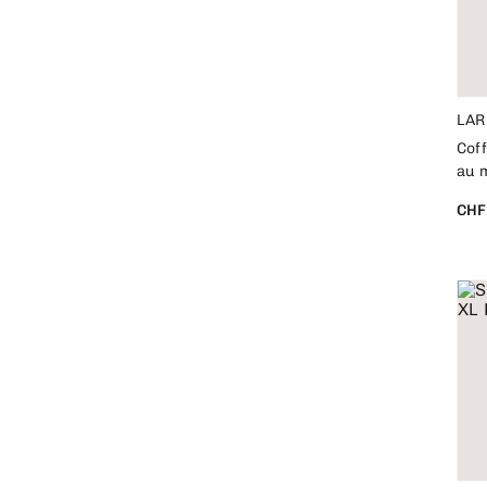
LA
Coff
au m
CHF