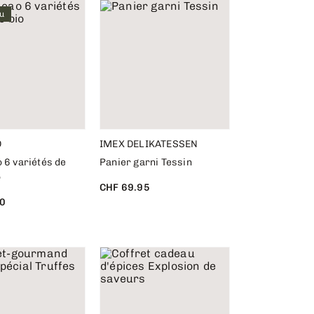
u
D
IMEX DELIKATESSEN
 6 variétés de
Panier garni Tessin
o
CHF 69.95
0