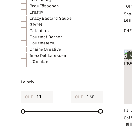
BrauFässchen
TOP
Craftly
Sna
Crazy Bastard Sauce
Les
GIVYN
Galantino
CHF
Gourmet Berner
Gourmeteca
Graine Creative
Imex Delikatessen
B
L'Occitane
Laroma
Läckerli Huus
Panier des Sens
Le prix
Quai Sud
Rituals
CHF
CHF
Römer Wellness
Snippers
RIT
TOP
mello by Luckies
Coff
Tai