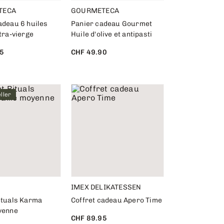
TECA
GOURMETECA
adeau 6 huiles
Panier cadeau Gourmet
xtra-vierge
Huile d'olive et antipasti
5
CHF 49.90
ller
IMEX DELIKATESSEN
ituals Karma
Coffret cadeau Apero Time
oyenne
CHF 89.95