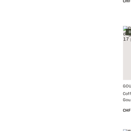
CHF
B
GO
Coff
Gou
CHF