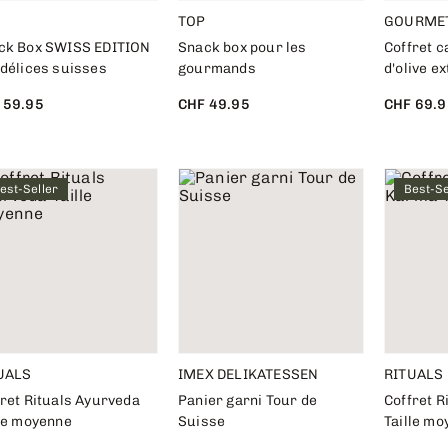
TOP
GOURME
ck Box SWISS EDITION
Snack box pour les
Coffret c
 délices suisses
gourmands
d'olive e
 59.95
CHF 49.95
CHF 69.9
est-Seller
Best-Se
UALS
IMEX DELIKATESSEN
RITUALS
ret Rituals Ayurveda
Panier garni Tour de
Coffret R
lle moyenne
Suisse
Taille m