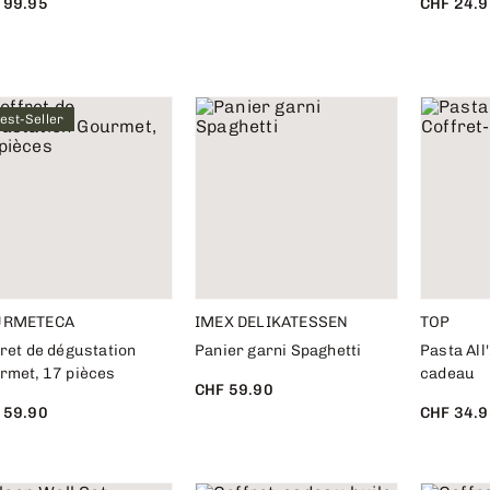
 99.95
CHF 24.9
est-Seller
URMETECA
IMEX DELIKATESSEN
TOP
ret de dégustation
Panier garni Spaghetti
Pasta All'
rmet, 17 pièces
cadeau
CHF 59.90
 59.90
CHF 34.9