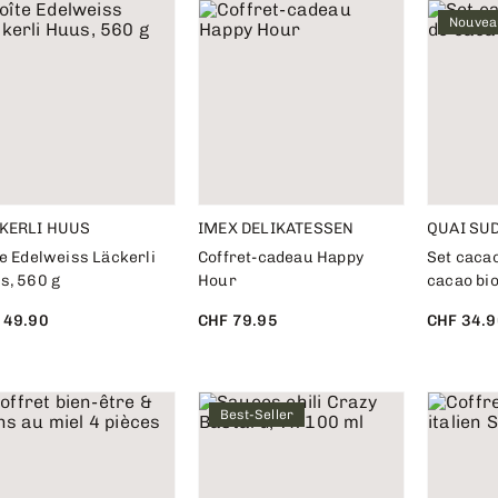
Nouvea
KERLI HUUS
IMEX DELIKATESSEN
QUAI SU
e Edelweiss Läckerli
Coffret-cadeau Happy
Set cacao
s, 560 g
Hour
cacao bi
 49.90
CHF 79.95
CHF 34.9
Best-Seller