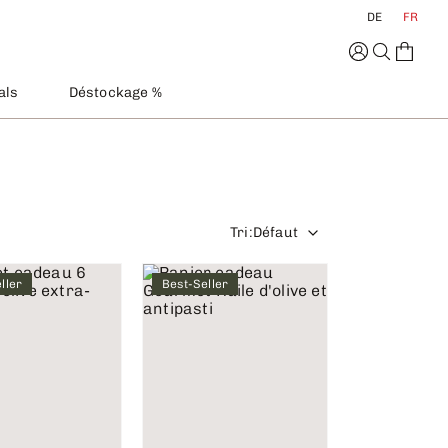
DE
FR
als
Déstockage %
Tri
:
Défaut
ller
Best-Seller