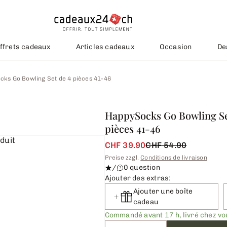
ffrets cadeaux
Articles cadeaux
Occasion
De
ks Go Bowling Set de 4 pièces 41-46
HappySocks Go Bowling Se
pièces 41-46
CHF 39.90
CHF 54.90
Preise zzgl.
Conditions de livraison
/
0 question
Ajouter des extras:
Ajouter une boîte
cadeau
Commandé avant 17 h, livré chez v