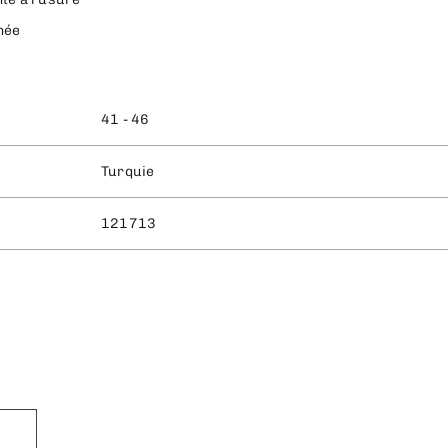
rnée
41 - 46
Turquie
121713