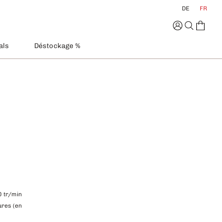
DE
FR
als
Déstockage %
0 tr/min
ures (en