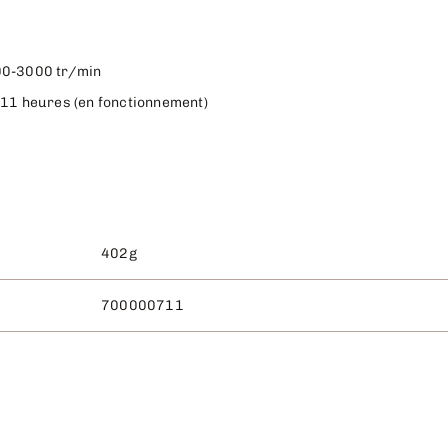
400-3000 tr/min
à 11 heures (en fonctionnement)
402g
700000711