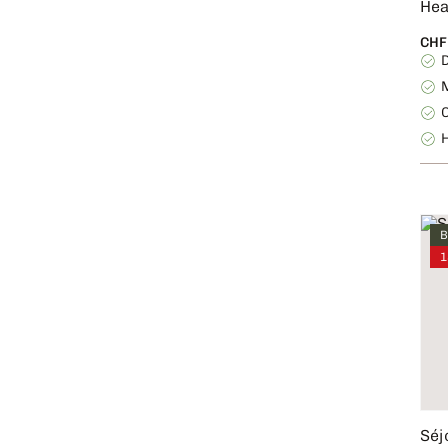
Hea
CHF
H
B
1
Séj