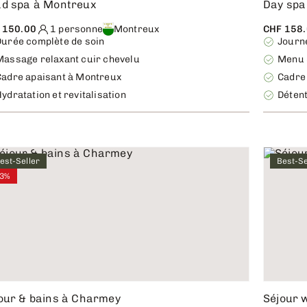
d spa à Montreux
Day spa
 150.00
1 personne
Montreux
CHF 158
Durée complète de soin
Journ
Massage relaxant cuir chevelu
Menu 
Cadre apaisant à Montreux
Cadre
ydratation et revitalisation
Détent
est-Seller
Best-Se
3%
our & bains à Charmey
Séjour 