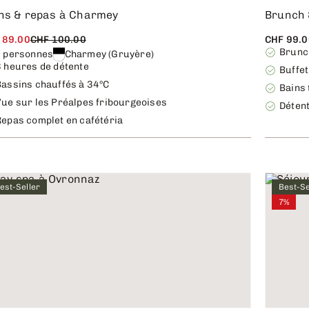
ns & repas à Charmey
Brunch 
 89.00
CHF 100.00
CHF 99.0
Brunc
 personnes
Charmey (Gruyère)
3 heures de détente
Buffe
Bassins chauffés à 34°C
Bains
Vue sur les Préalpes fribourgeoises
Détent
Repas complet en cafétéria
est-Seller
Best-Se
7%