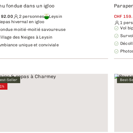
u fondue dans un igloo
Parapen
 92.00
2 personnes
Leysin
CHF 159
epas hivernal en igloo
1 per
Vol bi
Fondue moitié-moitié savoureuse
Survo
illage des Neiges à Leysin
Décol
Ambiance unique et conviviale
Photos
est-Seller
Best-Se
1%