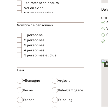
Traitement de beauté
Vol en avion
Day
Vol en hélicoptère
CHF
Vol en parapente
Voyage en ville
Nombre de personnes
Véhicules spéciaux
C
1 personne
2 personnes
3 personnes
4 personnes
5 personnes et plus
B
Lieu
Allemagne
Argovie
Berne
Bâle-Campgane
France
Fribourg