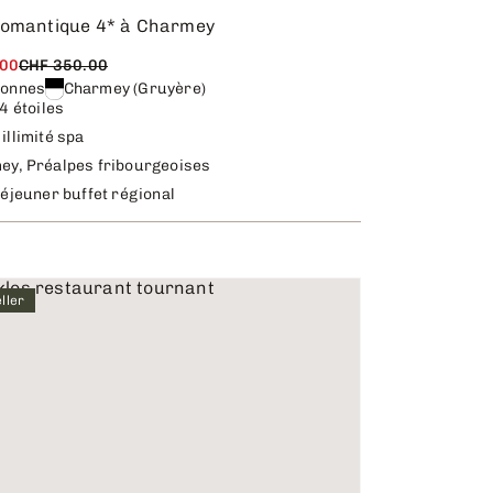
romantique 4* à Charmey
.00
CHF 350.00
sonnes
Charmey (Gruyère)
 4 étoiles
illimité spa
ey, Préalpes fribourgeoises
déjeuner buffet régional
ller