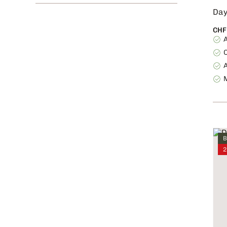
Day
CHF
A
B
2