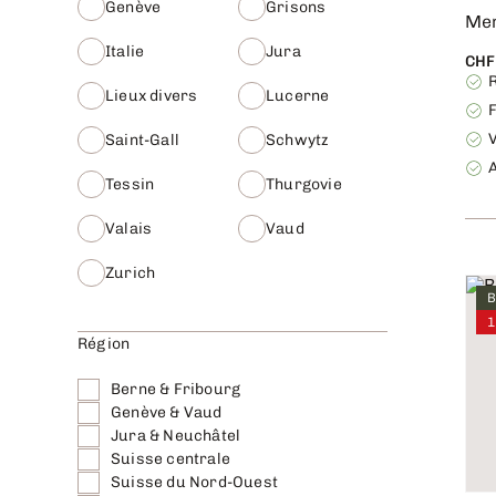
Genève
Grisons
Men
Italie
Jura
CHF
R
Lieux divers
Lucerne
V
Saint-Gall
Schwytz
Tessin
Thurgovie
Valais
Vaud
Zurich
B
1
Région
Berne & Fribourg
Genève & Vaud
Jura & Neuchâtel
Suisse centrale
Suisse du Nord-Ouest