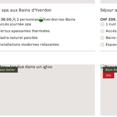
 spa aux Bains d'Yverdon
Séjour a
 36.00
2 personnes
Yverdon-les-Bains
CHF 299
Accès journée spa
1 nuit
Vertus apaisantes thermales
Accès 
adre naturel paisible
Bains 
Installations modernes relaxantes
Espac
est-Seller
Best-Se
30%