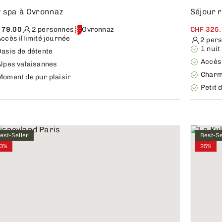
 spa à Ovronnaz
Séjour 
 79.00
2 personnes
Ovronnaz
CHF 325
ccès illimité journée
2 per
1 nuit
Oasis de détente
Accès 
Alpes valaisannes
Charm
Moment de pur plaisir
Petit 
est-Seller
Best-Se
3%
25%