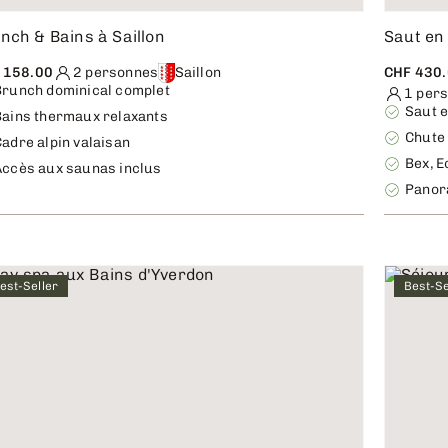
nch & Bains à Saillon
Saut en
 158.00
2 personnes
Saillon
CHF 430
Brunch dominical complet
1 per
Saut e
Bains thermaux relaxants
Chute 
adre alpin valaisan
Bex, E
Accès aux saunas inclus
Panor
est-Seller
Best-Se