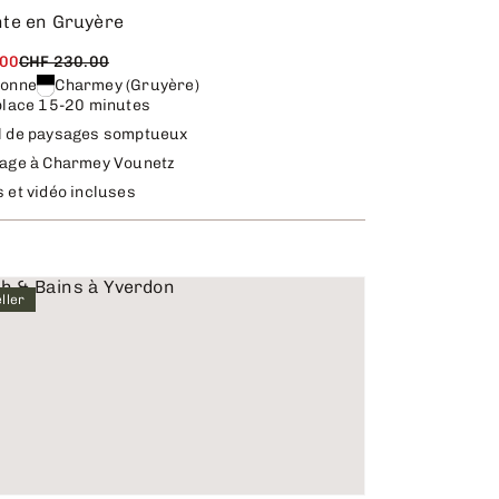
te en Gruyère
.00
CHF 230.00
sonne
Charmey (Gruyère)
place 15-20 minutes
l de paysages somptueux
lage à Charmey Vounetz
 et vidéo incluses
ller