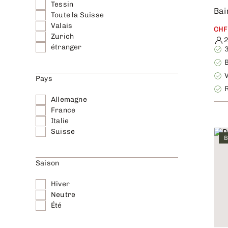
Tessin
Bai
Toute la Suisse
Valais
CHF
Zurich
2
étranger
Pays
Allemagne
France
Italie
Suisse
B
Saison
Hiver
Neutre
Été