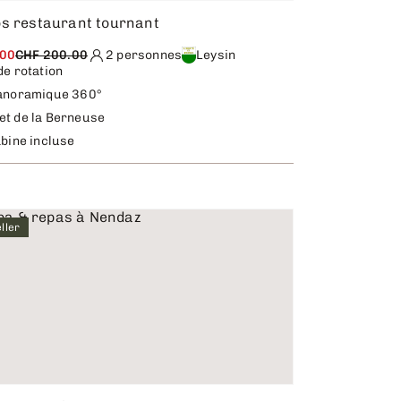
os restaurant tournant
.00
CHF 200.00
2 personnes
Leysin
e rotation
anoramique 360°
t de la Berneuse
bine incluse
ller