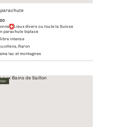
 parachute
.00
sonne
Lieux divers ou toute la Suisse
n parachute biplace
libre intense
cuvillens, Raron
ama lac et montagnes
ller