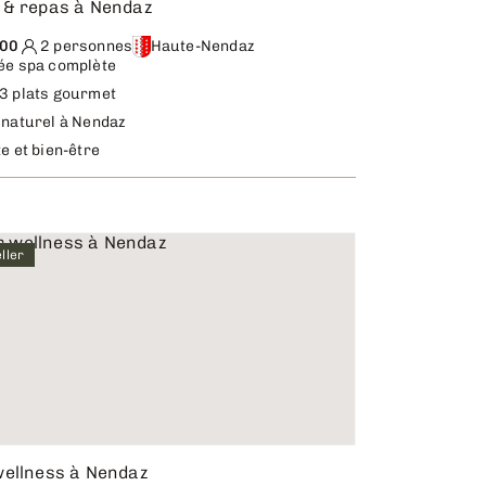
 & repas à Nendaz
.00
2 personnes
Haute-Nendaz
ée spa complète
3 plats gourmet
 naturel à Nendaz
e et bien-être
ller
wellness à Nendaz