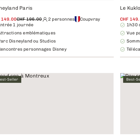
neyland Paris
Le Kukl
 149.00
CHF 196.00
2 personnes
Coupvray
CHF 149
Entrée 1 journée
1h30 d
Attractions emblématiques
Vue p
Parc Disneyland ou Studios
Somme
Rencontres personnages Disney
Téléca
est-Seller
Best-Se