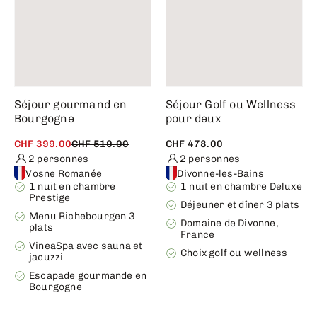
Séjour gourmand en
Séjour Golf ou Wellness
Bourgogne
pour deux
CHF 399.00
CHF 519.00
CHF 478.00
2 personnes
2 personnes
Vosne Romanée
Divonne-les-Bains
1 nuit en chambre
1 nuit en chambre Deluxe
Prestige
Déjeuner et dîner 3 plats
Menu Richebourgen 3
Domaine de Divonne,
plats
France
VineaSpa avec sauna et
Choix golf ou wellness
jacuzzi
Escapade gourmande en
Bourgogne