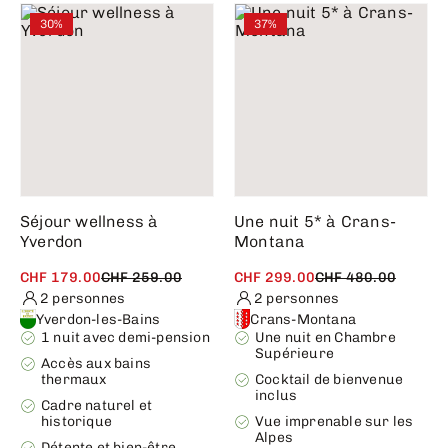
30%
37%
Séjour wellness à
Une nuit 5* à Crans-
Yverdon
Montana
CHF 179.00
CHF 259.00
CHF 299.00
CHF 480.00
2 personnes
2 personnes
Yverdon-les-Bains
Crans-Montana
1 nuit avec demi-pension
Une nuit en Chambre
Supérieure
Accès aux bains
thermaux
Cocktail de bienvenue
inclus
Cadre naturel et
historique
Vue imprenable sur les
Alpes
Détente et bien-être