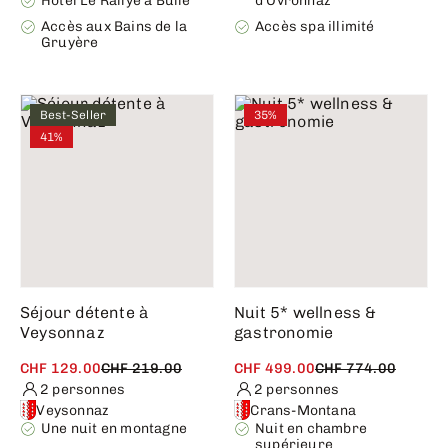
Hôtel Le Rallye à Bulle
d’Ovronnaz
Accès aux Bains de la
Accès spa illimité
Gruyère
Best-Seller
35%
41%
Séjour détente à
Nuit 5* wellness &
Veysonnaz
gastronomie
CHF 129.00
CHF 219.00
CHF 499.00
CHF 774.00
2 personnes
2 personnes
Veysonnaz
Crans-Montana
Une nuit en montagne
Nuit en chambre
supérieure