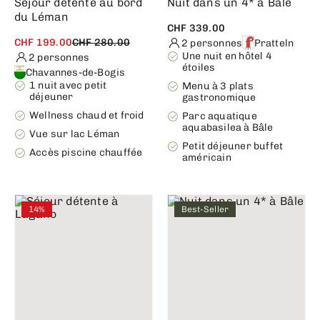
Séjour détente au bord
Nuit dans un 4* à Bâle
du Léman
CHF 339.00
CHF 199.00
CHF 280.00
2 personnes
Pratteln
Une nuit en hôtel 4
2 personnes
étoiles
Chavannes-de-Bogis
1 nuit avec petit
Menu à 3 plats
déjeuner
gastronomique
Wellness chaud et froid
Parc aquatique
aquabasilea à Bâle
Vue sur lac Léman
Petit déjeuner buffet
Accès piscine chauffée
américain
14%
Best-Seller