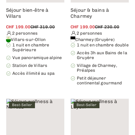
Séjour bien-être à
Séjour & bains à
Villars
Charmey
CHF 199.00
CHF 319.00
CHF 199.00
CHF 230.00
2 personnes
2 personnes
Villars-sur-Ollon
Charmey (Gruyère)
1 nuit en chambre
1 nuit en chambre double
Supérieure
Accès 3h aux Bains de la
Vue panoramique alpine
Gruyère
Station de Villars
Village de Charmey,
Préalpes
Accès illimité au spa
Petit déjeuner
continental gourmand
Best-Seller
Best-Seller