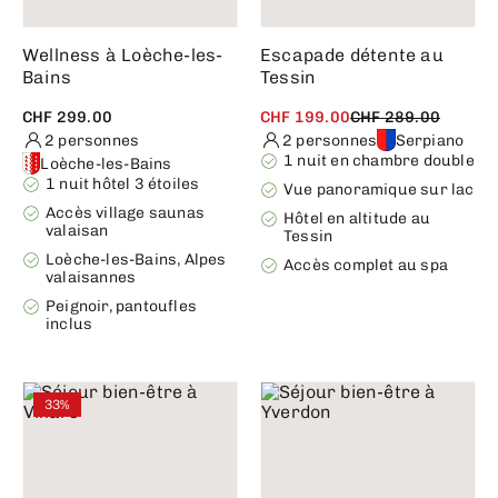
Wellness à Loèche-les-
Escapade détente au
Bains
Tessin
CHF 299.00
CHF 199.00
CHF 289.00
2 personnes
2 personnes
Serpiano
1 nuit en chambre double
Loèche-les-Bains
1 nuit hôtel 3 étoiles
Vue panoramique sur lac
Accès village saunas
Hôtel en altitude au
valaisan
Tessin
Loèche-les-Bains, Alpes
Accès complet au spa
valaisannes
Peignoir, pantoufles
inclus
33%