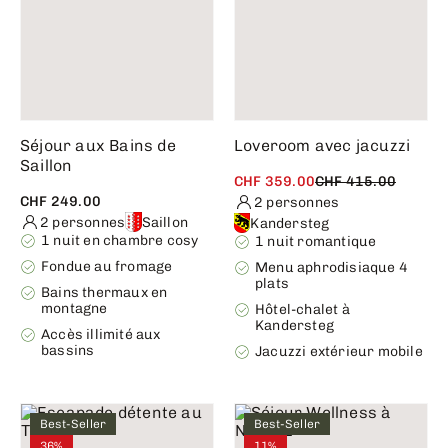
Séjour aux Bains de
Loveroom avec jacuzzi
Saillon
CHF 359.00
CHF 415.00
CHF 249.00
2 personnes
2 personnes
Saillon
Kandersteg
1 nuit en chambre cosy
1 nuit romantique
Fondue au fromage
Menu aphrodisiaque 4
plats
Bains thermaux en
montagne
Hôtel-chalet à
Kandersteg
Accès illimité aux
bassins
Jacuzzi extérieur mobile
Best-Seller
Best-Seller
36%
11%