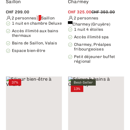
Saillon
Charmey
CHF 299.00
CHF 325.00
CHF 350.00
2 personnes
Saillon
2 personnes
1 nuit en chambre Deluxe
Charmey (Gruyère)
1 nuit 4 étoiles
Accès illimité aux bains
thermaux
Accès illimité spa
Bains de Saillon, Valais
Charmey, Préalpes
fribourgeoises
Espace bien-être
Petit déjeuner buffet
régional
37%
Best-Seller
13%