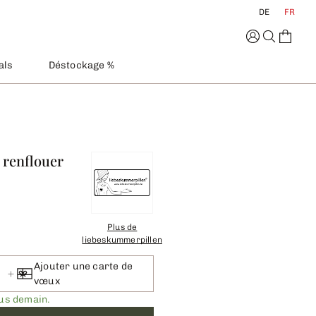
DE
FR
als
Déstockage %
r renflouer
Plus de
liebeskummerpillen
Ajouter une carte de
vœux
ous demain.