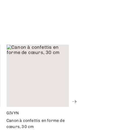
GIVYN
CARAN D’ACHE
Canon à confettis en forme de
Stylo à bille personnalisabl
cœurs, 30 cm
849™ Colormat-X