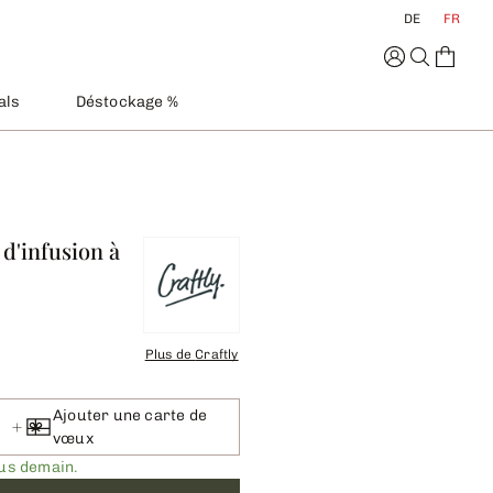
DE
FR
als
Déstockage %
 d'infusion à
Plus de
Craftly
Ajouter une carte de
vœux
ous demain.