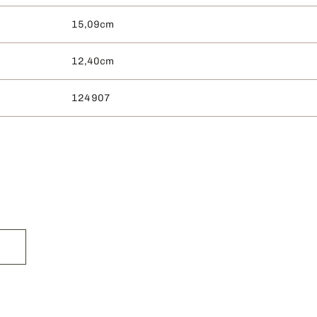
15,09cm
12,40cm
124907