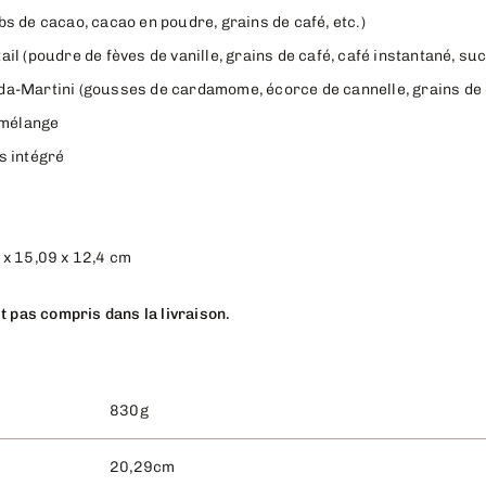
s de cacao, cacao en poudre, grains de café, etc.)
il (poudre de fèves de vanille, grains de café, café instantané, su
a-Martini (gousses de cardamome, écorce de cannelle, grains de c
e mélange
s intégré
 x 15,09 x 12,4 cm
t pas compris dans la livraison.
830g
20,29cm