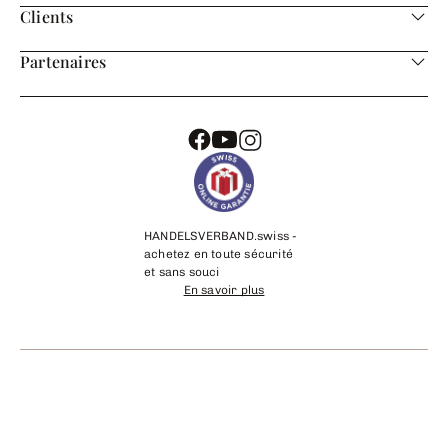
Clients
Partenaires
HANDELSVERBAND.swiss -
achetez en toute sécurité
et sans souci
En savoir plus
©
2026
cadeaux24.ch
Mentions légales
Contact
CGV
Protection des données