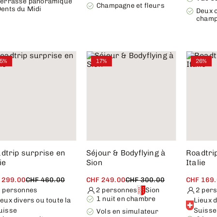
Terrasse panoramique
Champagne et fleurs
Dents du Midi
Deux 
champ
5%
17%
26%
dtrip surprise en
Séjour & Bodyflying à
Roadtri
ie
Sion
Italie
 299.00
CHF 460.00
CHF 249.00
CHF 300.00
CHF 169
 personnes
2 personnes
Sion
2 per
1 nuit en chambre
ieux divers ou toute la
Lieux d
uisse
Suisse
Vols en simulateur