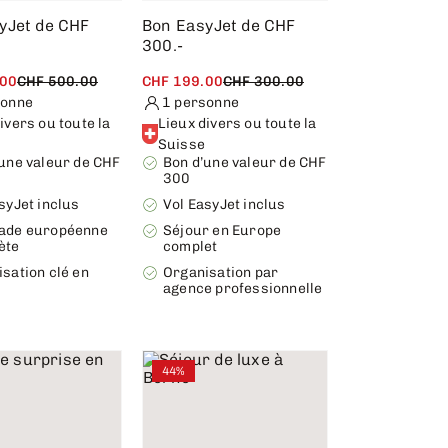
yJet de CHF
Bon EasyJet de CHF
300.-
.00
CHF 500.00
CHF 199.00
CHF 300.00
sonne
1 personne
ivers ou toute la
Lieux divers ou toute la
Suisse
une valeur de CHF
Bon d’une valeur de CHF
300
syJet inclus
Vol EasyJet inclus
ade européenne
Séjour en Europe
ète
complet
sation clé en
Organisation par
agence professionnelle
44%