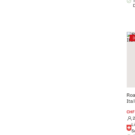
3
Roa
Ital
CHF
2
L
S