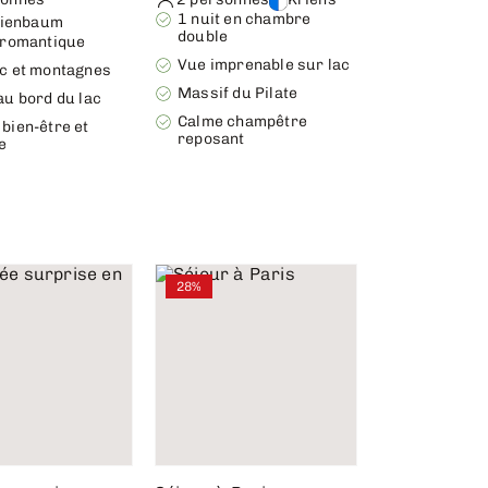
1 nuit en chambre
nienbaum
double
 romantique
Vue imprenable sur lac
ac et montagnes
Massif du Pilate
au bord du lac
Calme champêtre
bien-être et
reposant
e
28%