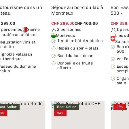
tourisme dans un
Séjour au bord du lac à
Bon Eas
âteau
Montreux
500.-
 299.00
CHF 299.00
CHF 400.00
CHF 359
 personnes
Sierre
2 personnes
1 per
1 nuitée au château
Montreux
Lieux d
1 nuit en hôtel 4 étoiles
Suisse
égustation vins et
ssiette
Bon d’
Repas du soir 4 plats
500
ignoble valaisan
Bord du lac Léman
authentique
Vol Ea
Corbeille de fruits
Cadeau du domaine
Escap
offerte
inclus
compl
Organi
main
est-Seller
Best-Seller
26%
6%
34%