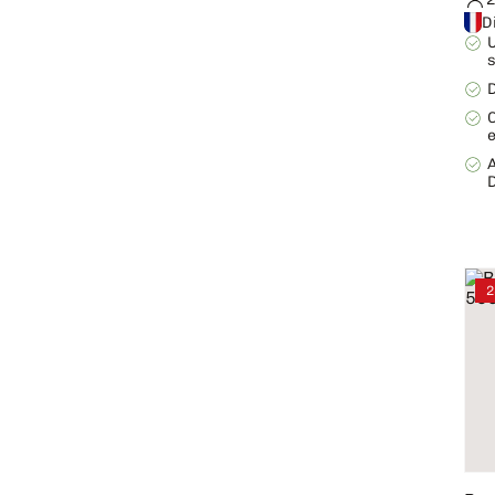
D
D
2