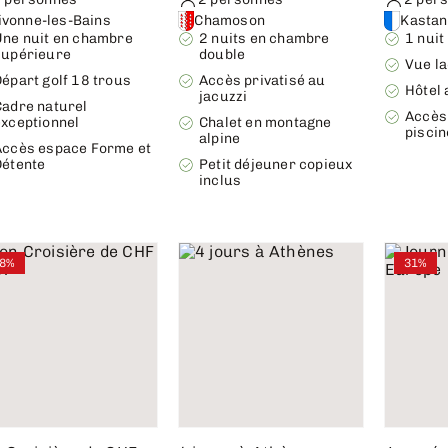
ivonne-les-Bains
Chamoson
Kasta
Une nuit en chambre
2 nuits en chambre
1 nuit
supérieure
double
Vue l
épart golf 18 trous
Accès privatisé au
Hôtel 
jacuzzi
Cadre naturel
Accès 
exceptionnel
Chalet en montagne
piscin
alpine
Accès espace Forme et
Détente
Petit déjeuner copieux
inclus
8%
31%