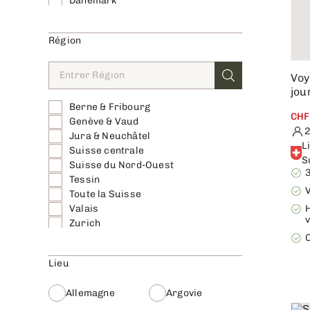
Danemark
Espagne
Estonie
Région
Finlande
France
Gibraltar
Voy
Grèce
jou
Hongrie
Berne & Fribourg
Irlande
CHF
Genève & Vaud
Islande
2
Jura & Neuchâtel
Italie
L
Suisse centrale
Kosovo
S
Suisse du Nord-Ouest
3
Lettonie
Tessin
Liechtenstein
Toute la Suisse
Lituanie
Valais
Macédoine du Nord
v
Zurich
Maroc
étranger
C
Norvège
Pays-Bas
Lieu
Pologne
Portugal
Allemagne
Argovie
Slovénie