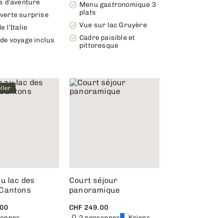
s d’aventure
Menu gastronomique 3
plats
verte surprise
Vue sur lac Gruyère
e l’Italie
Cadre paisible et
de voyage inclus
pittoresque
ller
u lac des
Court séjour
Cantons
panoramique
.00
CHF 249.00
sonnes
2 personnes
Kriens