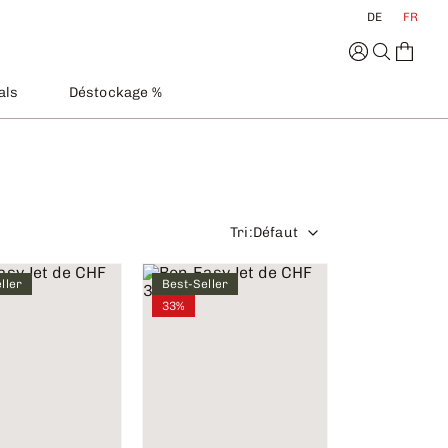
DE
FR
als
Déstockage %
Tri
:
Défaut
ller
Best-Seller
33%