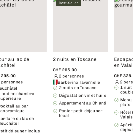
Best-Seller
our au lac de
2 nuits en Toscane
Escapa
châtel
en Valai
CHF 265.00
 295.00
CHF 328
2 personnes
 personnes
2 per
Barberino Tavarnelle
1 nui
2 nuits en Toscane
euchâtel
doubl
1 nuit en chambre
Dégustation vin et huile
supérieure
Menu 
Appartement au Chianti
plats
ocktail au bar
panoramique
Panier petit-déjeuner
Hôtel
local
Valais
Bordure du lac de
Neuchâtel
Apériti
déjeun
etit déjeuner inclus