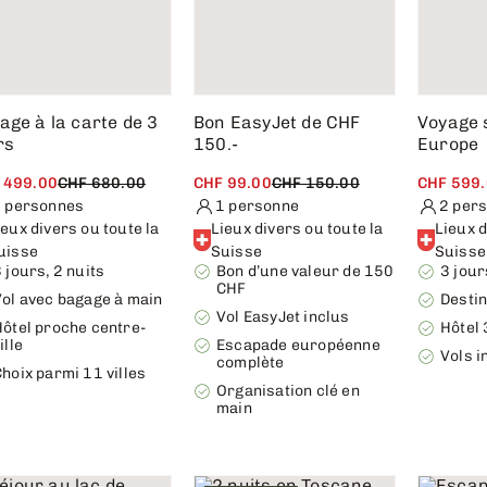
age à la carte de 3
Bon EasyJet de CHF
Voyage 
rs
150.-
Europe
 499.00
CHF 680.00
CHF 99.00
CHF 150.00
CHF 599
 personnes
1 personne
2 per
ieux divers ou toute la
Lieux divers ou toute la
Lieux d
uisse
Suisse
Suisse
 jours, 2 nuits
Bon d’une valeur de 150
3 jour
CHF
Vol avec bagage à main
Destin
Vol EasyJet inclus
Hôtel proche centre-
Hôtel 
ille
Escapade européenne
Vols i
complète
hoix parmi 11 villes
Organisation clé en
main