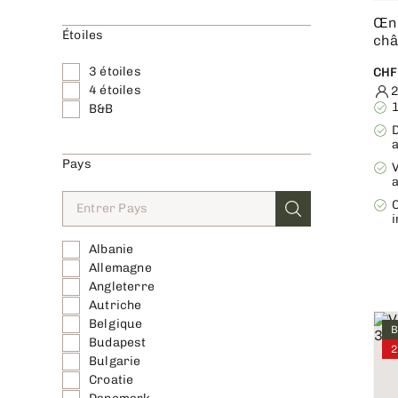
Œno
Étoiles
ch
3 étoiles
CHF
4 étoiles
2
B&B
D
a
Pays
V
Albanie
Allemagne
Angleterre
Autriche
Belgique
B
Budapest
2
Bulgarie
Croatie