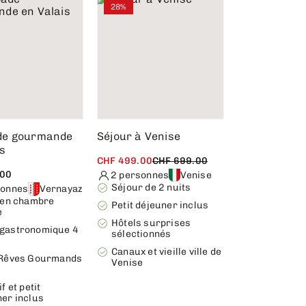
28%
de gourmande
Séjour à Venise
s
CHF 499.00
CHF 699.00
.00
2 personnes
Venise
Séjour de 2 nuits
sonnes
Vernayaz
t en chambre
Petit déjeuner inclus
e
Hôtels surprises
gastronomique 4
sélectionnés
Canaux et vieille ville de
 Rêves Gourmands
Venise
f et petit
er inclus