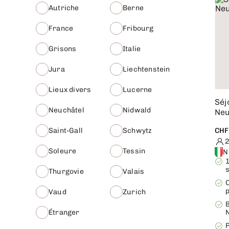
Suisse
Autriche
Berne
Suède
France
Fribourg
Tchéquie
Turquie
Grisons
Italie
Écosse
Égypte
Jura
Liechtenstein
Lieux divers
Lucerne
Séj
Neuchâtel
Nidwald
Neu
Saint-Gall
Schwytz
CHF
2
Soleure
Tessin
N
Thurgovie
Valais
C
Vaud
Zurich
Étranger
P