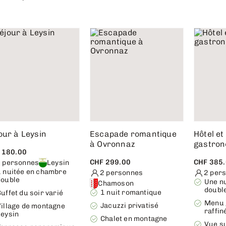
our à Leysin
Escapade romantique
Hôtel et
à Ovronnaz
gastron
 180.00
CHF 299.00
CHF 385
 personnes
Leysin
1 nuitée en chambre
2 personnes
2 per
double
Une n
Chamoson
doubl
1 nuit romantique
uffet du soir varié
Menu 
Jacuzzi privatisé
Village de montagne
raffin
Leysin
Chalet en montagne
Vue su