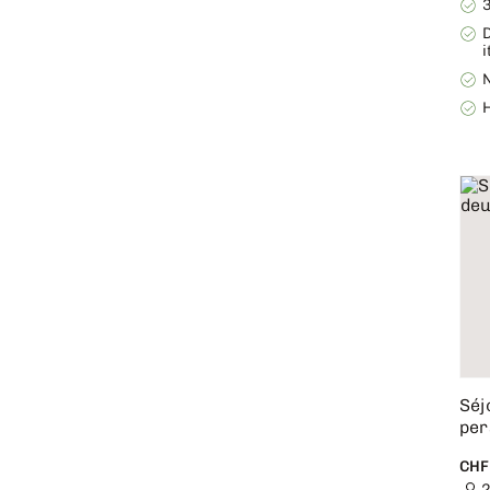
3
i
N
H
Séj
per
CHF
2