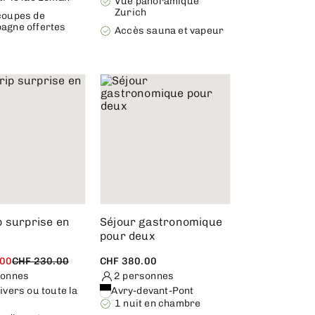
Vue panoramique
Zurich
coupes de
agne offertes
Accès sauna et vapeur
p surprise en
Séjour gastronomique
pour deux
.00
CHF 230.00
CHF 380.00
sonnes
2 personnes
ivers ou toute la
Avry-devant-Pont
1 nuit en chambre