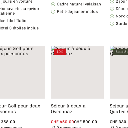
 jours en voiture
2 jour
Cadre naturel valaisan
Découverte surprise
Décou
Petit-déjeuner inclus
talienne
Nord d
ord de l’Italie
Guide 
ôtel 3 étoiles inclus
10%
Best-Se
our Golf pour deux
Séjour à deux à
Séjour a
sonnes
Ovronnaz
Quatre-
 358.00
CHF 450.00
CHF 500.00
CHF 330
 personnes
2 personnes
2 per