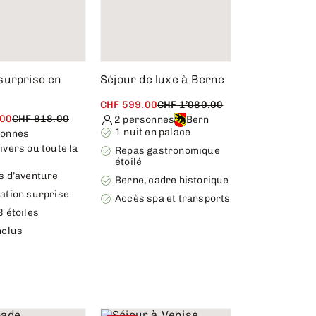
surprise en
Séjour de luxe à Berne
CHF 599.00
CHF 1’080.00
.00
CHF 818.00
2 personnes
Bern
1 nuit en palace
sonnes
ivers ou toute la
Repas gastronomique
étoilé
s d’aventure
Berne, cadre historique
ation surprise
Accès spa et transports
3 étoiles
nclus