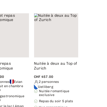
 repas
Nuitée à deux au Top of
omique
Zurich
.00
CHF 457.00
sonnes
Evian
2 personnes
uit en chambre
Uetliberg
e
Nuitée romantique
exclusive
gastronomique
é
Repas du soir 5 plats
r le lac Léman