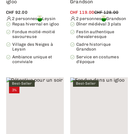
igloo
Grandson
CHF 92.00
CHF 119.00
CHF 128.00
2 personnes
Leysin
2 personnes
Grandson
Repas hivernal en igloo
Dîner médiéval 3 plats
Fondue moitié-moitié
Festin authentique
savoureuse
chevaleresque
Village des Neiges à
Cadre historique
Leysin
Grandson
Ambiance unique et
Service en costumes
conviviale
d’époque
Best-Seller
Best-Seller
3%