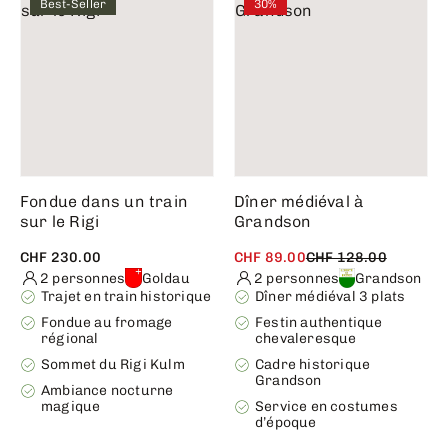
Best-Seller
30%
Fondue dans un train
Dîner médiéval à
sur le Rigi
Grandson
CHF 230.00
CHF 89.00
CHF 128.00
2 personnes
Goldau
2 personnes
Grandson
Trajet en train historique
Dîner médiéval 3 plats
Fondue au fromage
Festin authentique
régional
chevaleresque
Sommet du Rigi Kulm
Cadre historique
Grandson
Ambiance nocturne
magique
Service en costumes
d’époque