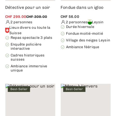
Détective pour un soir
Fondue dans un igloo
CHF 299.00
CHF 309.00
CHF 56.00
2 personnes
2 personnes
Leysin
Durée hivernale
Lieux divers ou toute la
Suisse
Fondue moitié-moitié
Repas spectacle 3 plats
Village des neiges Leysin
Enquête policière
Ambiance féérique
interactive
Cadres historiques
suisses
Ambiance immersive
unique
Best-Seller
Best-Seller