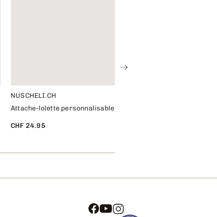
NUSCHELI.CH
NUSCHELI.CH
Attache-lolette personnalisable
Patte et attache-lolette
personnalisable
CHF 24.95
CHF 39.90