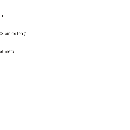
 cm
-32 cm de long
 et métal