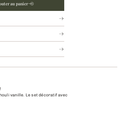
outer au panier
!
uli vanille. Le set décoratif avec