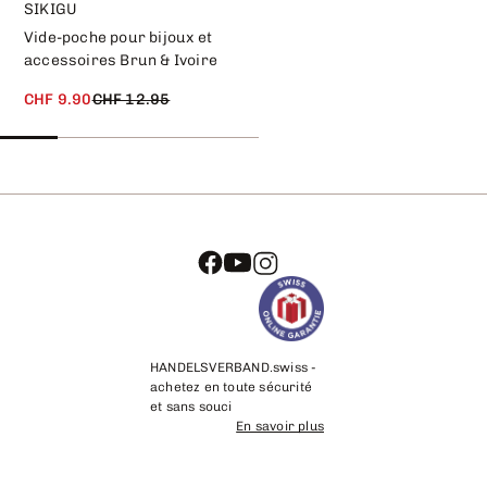
SIKIGU
SIKIGU
Vide-poche pour bijoux et
Organiseur de bureau Robai
accessoires Brun & Ivoire
CHF 28.90
CHF 40.30
CHF 9.90
CHF 12.95
HANDELSVERBAND.swiss -
achetez en toute sécurité
et sans souci
En savoir plus