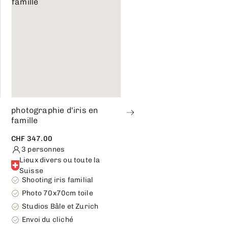
photographie d'iris en
Photographie d'iris en
famille
couple
CHF 347.00
CHF 189.00
CHF 299.00
3 personnes
2 personnes
Lieux divers ou toute la
Lieux divers ou toute la
Suisse
Suisse
Shooting iris familial
Shooting d’iris en couple
Photo 70x70cm toile
Image unique sur verre
Studios Bâle et Zurich
Studios et pop-ups suis
Envoi du cliché
Œuvre d’art personnalis