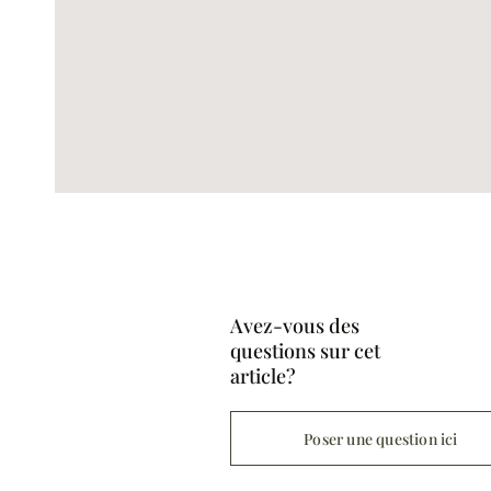
Avez-vous des
questions sur cet
article?
Poser une question ici