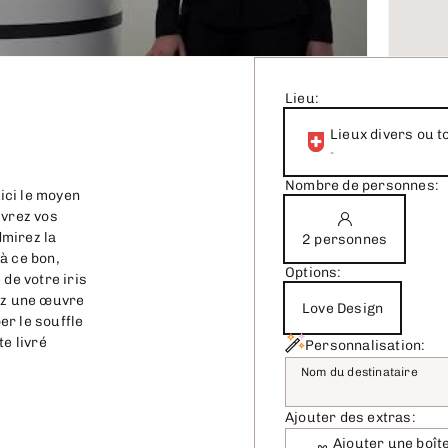
Lieu:
Lieux divers ou t
-
Nombre de personnes:
oici le moyen
uvrez vos
mirez la
2 personnes
à ce bon,
Options:
de votre iris
ez une œuvre
Love Design
per le souffle
e livré
Personnalisation:
Nom du destinataire
Ajouter des extras:
Ajouter une boît