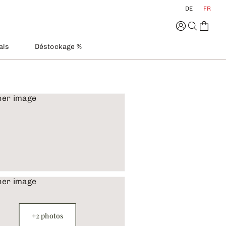
DE
FR
als
Déstockage %
+2 photos