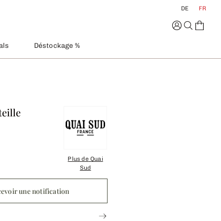
DE
FR
als
Déstockage %
eille
Plus de
Quai
Sud
evoir une notification