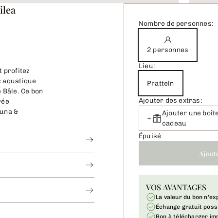
ilea
Nombre de personnes:
2 personnes
Lieu:
t profitez
c aquatique
Pratteln
e Bâle. Ce bon
Ajouter des extras:
rée
auna &
Ajouter une boît
cadeau
Épuisé
Ajout
VOS AVANTAGES
La valeur du bon n'ex
Échange gratuit poss
Bon à télécharger i