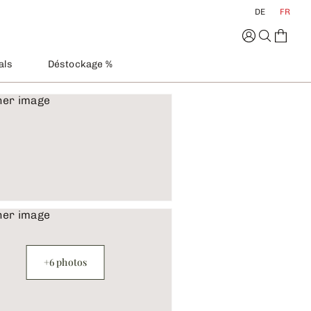
DE
FR
als
Déstockage %
+6 photos