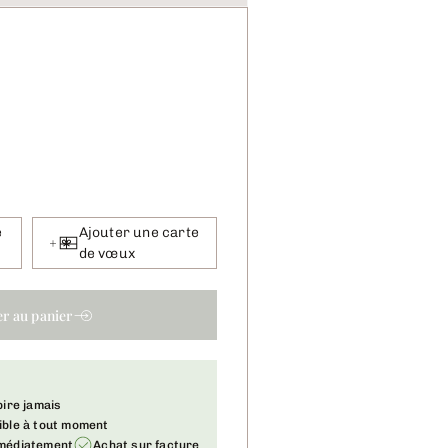
e
Ajouter une carte
de vœux
er au panier
pire jamais
ible à tout moment
mmédiatement
Achat sur facture